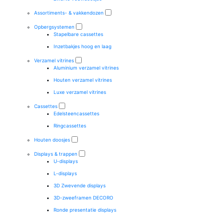
Assortiments- & vakkendozen
Opbergsystemen
Stapelbare cassettes
Inzetbakjes hoog en laag
Verzamel vitrines
Aluminium verzamel vitrines
Houten verzamel vitrines
Luxe verzamel vitrines
Cassettes
Edelsteencassettes
Ringcassettes
Houten doosjes
Displays & trappen
U-displays
L-displays
3D Zwevende displays
3D-zweeframen DECORO
Ronde presentatie displays