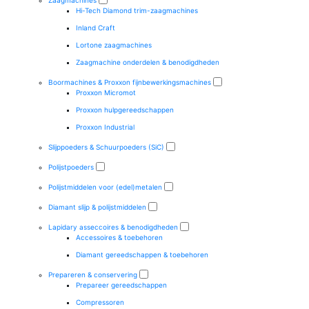
Zaagmachines
Hi-Tech Diamond trim-zaagmachines
Inland Craft
Lortone zaagmachines
Zaagmachine onderdelen & benodigdheden
Boormachines & Proxxon fijnbewerkingsmachines
Proxxon Micromot
Proxxon hulpgereedschappen
Proxxon Industrial
Slijppoeders & Schuurpoeders (SiC)
Polijstpoeders
Polijstmiddelen voor (edel)metalen
Diamant slijp & polijstmiddelen
Lapidary asseccoires & benodigdheden
Accessoires & toebehoren
Diamant gereedschappen & toebehoren
Prepareren & conservering
Prepareer gereedschappen
Compressoren