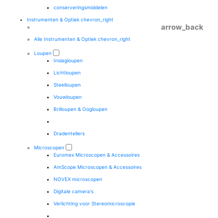
conserveringsmiddelen
Instrumenten & Optiek
chevron_right
arrow_back
Alle Instrumenten & Optiek
chevron_right
Loupen
Inslagloupen
Lichtloupen
Steelloupen
Vouwloupen
Brilloupen & Oogloupen
Dradentellers
Microscopen
Euromex Microscopen & Accessoires
AmScope Microscopen & Accessoires
NOVEX microscopen
Digitale camera's
Verlichting voor Stereomicroscopie