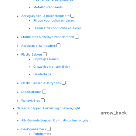
Metalen standaards
Acrylglas eier- & bollenstandaard
Ringen voor bollen en eieren
Standaards voor bollen en eieren
Standaards & displays voor sieraden
Acrylglas etikethouders
Plastic Zakken
Gripzakjes blanco
Gripzakjes met schrijfvlak
Headerbags
Plastic Flessen & Jerrycans
Draaiplateaus
Wandvitrines
Gereedschappen & uitrusting
chevron_right
arrow_back
Alle Gereedschappen & uitrusting
chevron_right
Geologenhamers
Punthamers