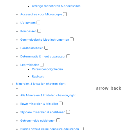
Overige toebehoren & Accessoires
Accessoires voor Microscopie
UV-lampen
Kompassen
Gemmologische Meetinstrumenten
Hardheidschalen
Determinatie & meet apparatuur
Leermiddelen
Cursusbenodigdheden
Replica's
Mineralen & kristallen
chevron_right
arrow_back
Alle Mineralen & kristallen
chevron_right
Ruwe mineralen & kristallen
Slijpbare mineralen & edelstenen
Getrommelde edelstenen
Buisjes gevuld kleine gepolijste edelstenen