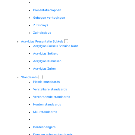
Presentatietrappen
Gebogen verhogingen
Z-Displays
Zuil-displays
Acrylglas Presentatie Sokkels
Acrylglas Sokkels Schuine Kant
Acrylglas Sokkels
Acrylglas Kubussen
Acrylglas Zuilen
Standaards
Plastic standaards
Verstelbare standaards
Verchroomde standaards
Houten standaards
Muurstandaards
Bordenhangers
Kop- en schotelstandaards