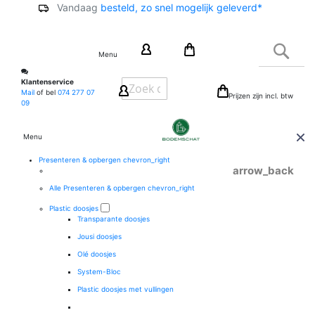
Vandaag
besteld, zo snel mogelijk geleverd*
Ga
naar
Zoek
de
Menu
inhoud
Klantenservice
Mail
of bel
074 277 07
Prijzen zijn incl. btw
09
Menu
Presenteren & opbergen
chevron_right
arrow_back
Alle Presenteren & opbergen
chevron_right
Plastic doosjes
Transparante doosjes
Jousi doosjes
Olé doosjes
System-Bloc
Plastic doosjes met vullingen