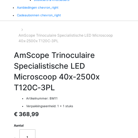
Aanbiedingen
chevron_right
Cadeaubonnen
chevron_right
AmScope Trinoculaire Specialistische LED Microscoop
40x‑2500x T120C‑3PL
AmScope Trinoculaire
Specialistische LED
Microscoop 40x‑2500x
T120C‑3PL
Artikelnummer:
BM11
Verpakkingseenheid:
1 x 1 stuks
€ 368,99
Aantal
+
-