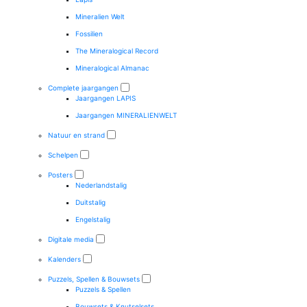
Mineralien Welt
Fossilien
The Mineralogical Record
Mineralogical Almanac
Complete jaargangen
Jaargangen LAPIS
Jaargangen MINERALIENWELT
Natuur en strand
Schelpen
Posters
Nederlandstalig
Duitstalig
Engelstalig
Digitale media
Kalenders
Puzzels, Spellen & Bouwsets
Puzzels & Spellen
Bouwsets & Knutselsets