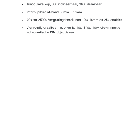
Trinoculaire kop, 30° inclineerbaar, 360° draaibaar
Interpupilaire afstand 53mm - 77mm
40x tot 2500x Vergrotingsbereik met 10x/ 18mm en 25x oculairs
Viervoudig draaibaar revolver4x, 10x, S40x, 100x olie-immersie
achromatische DIN objectieven
Instelbaar oculair dioptrie
Fotopoort: In hoogte verstelbare 23mm buis
Mechanische tafel: 3D dubbellaags met schuifmaat, X-Y-Z
beweging 118mm x127mm; Reisbereik (X-Y): 70mm x 21mm
Coaxiale grof- en fijnfocus, 0. 002mm fijne focusprecisie
NA1.25 Abbe condensor met irisdiafragma
Instelbare 1W LED-verlichting, fly-eye lens
Interne voeding, 100-240VAC 50/60Hz breedband
Geleverd met stofhoes, blauw kleurenfilter, immersie-olie
Afmetingen (exclusief trinoculaire poort): 280mm x 178mm x
350mm
Producteigenschappen
Verpakkingseenheid
1 x 1 stuks
Artikelnummer
BM11