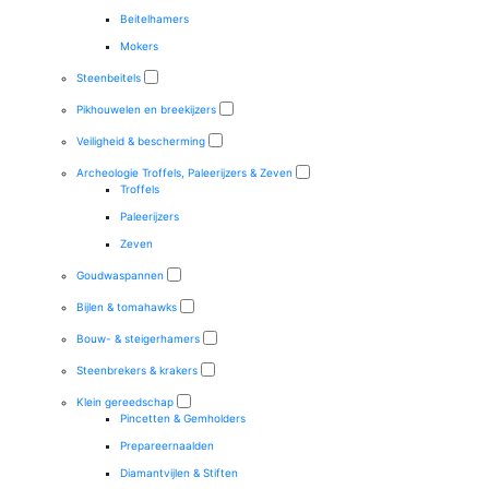
Beitelhamers
Mokers
Steenbeitels
Pikhouwelen en breekijzers
Veiligheid & bescherming
Archeologie Troffels, Paleerijzers & Zeven
Troffels
Paleerijzers
Zeven
Goudwaspannen
Bijlen & tomahawks
Bouw- & steigerhamers
Steenbrekers & krakers
Klein gereedschap
Pincetten & Gemholders
Prepareernaalden
Diamantvijlen & Stiften