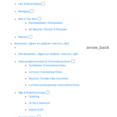
Lijm & bevestiging
Reiniging
Rite in the Rain
Notitieblokken (Notebooks)
All Weather Pennen & Potloden
Messen
Bewerken, slijpen en polijsten
chevron_right
arrow_back
Alle Bewerken, slijpen en polijsten
chevron_right
Steenpolijstmachines & Trommelmachines
Tumblebee Trommelmachines
Lortone trommelmachines
Raytech Tumble-Vibe machines
Lortone professionele trommelmachines
Slijp & Polijstmachines
CabKing
Hi-Tech Diamond
Inland Craft