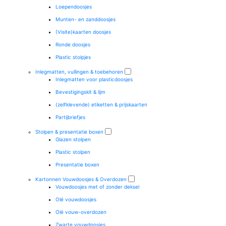
Loependoosjes
Munten- en zanddoosjes
(Visite)kaarten doosjes
Ronde doosjes
Plastic stolpjes
Inlegmatten, vullingen & toebehoren
Inlegmatten voor plasticdoosjes
Bevestigingskit & lijm
(zelfklevende) etiketten & prijskaarten
Partijbriefjes
Stolpen & presentatie boxen
Glazen stolpen
Plastic stolpen
Presentatie boxen
Kartonnen Vouwdoosjes & Overdozen
Vouwdoosjes met of zonder deksel
Olé vouwdoosjes
Olé vouw-overdozen
Zwarte vouwdoosjes