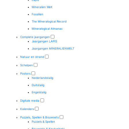
Mineralien Welt
Fossilien
The Mineralogical Record
Mineralogical Almanac
Complete jaargangen
Jaargangen LAPIS
Jaargangen MINERALIENWELT
Natuur en strand
Schelpen
Posters
Nederlandstalig
Duitstalig
Engelstalig
Digitale media
Kalenders
Puzzels, Spellen & Bouwsets
Puzzels & Spellen
Bouwsets & Knutselsets