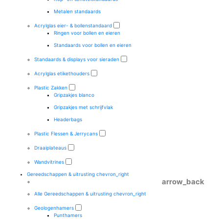
Metalen standaards
Acrylglas eier- & bollenstandaard
Ringen voor bollen en eieren
Standaards voor bollen en eieren
Standaards & displays voor sieraden
Acrylglas etikethouders
Plastic Zakken
Gripzakjes blanco
Gripzakjes met schrijfvlak
Headerbags
Plastic Flessen & Jerrycans
Draaiplateaus
Wandvitrines
Gereedschappen & uitrusting
chevron_right
arrow_back
Alle Gereedschappen & uitrusting
chevron_right
Geologenhamers
Punthamers