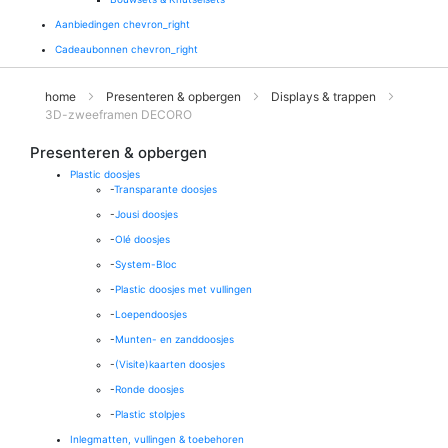
Aanbiedingen
chevron_right
Cadeaubonnen
chevron_right
home
Presenteren & opbergen
Displays & trappen
3D-zweeframen DECORO
Presenteren & opbergen
Plastic doosjes
-
Transparante doosjes
-
Jousi doosjes
-
Olé doosjes
-
System-Bloc
-
Plastic doosjes met vullingen
-
Loependoosjes
-
Munten- en zanddoosjes
-
(Visite)kaarten doosjes
-
Ronde doosjes
-
Plastic stolpjes
Inlegmatten, vullingen & toebehoren