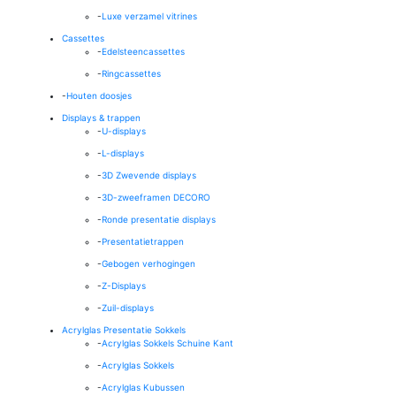
-
Luxe verzamel vitrines
Cassettes
-
Edelsteencassettes
-
Ringcassettes
-
Houten doosjes
Displays & trappen
-
U-displays
-
L-displays
-
3D Zwevende displays
-
3D-zweeframen DECORO
-
Ronde presentatie displays
-
Presentatietrappen
-
Gebogen verhogingen
-
Z-Displays
-
Zuil-displays
Acrylglas Presentatie Sokkels
-
Acrylglas Sokkels Schuine Kant
-
Acrylglas Sokkels
-
Acrylglas Kubussen