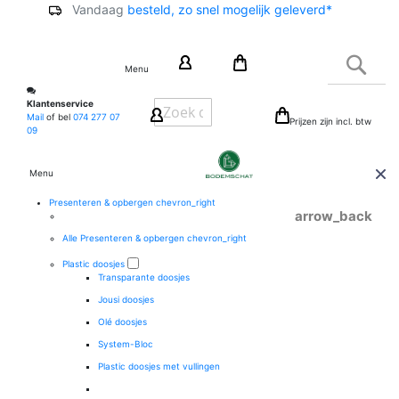
Vandaag
besteld, zo snel mogelijk geleverd*
Ga
naar
Zoek
de
Menu
inhoud
Klantenservice
Mail
of bel
074 277 07
Prijzen zijn incl. btw
09
Menu
Presenteren & opbergen
chevron_right
arrow_back
Alle Presenteren & opbergen
chevron_right
Plastic doosjes
Transparante doosjes
Jousi doosjes
Olé doosjes
System-Bloc
Plastic doosjes met vullingen