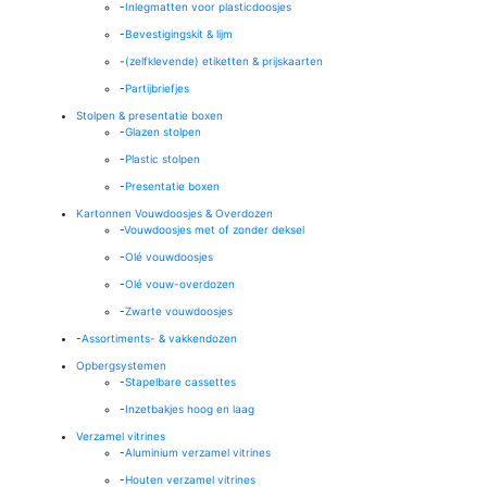
-
Inlegmatten voor plasticdoosjes
-
Bevestigingskit & lijm
-
(zelfklevende) etiketten & prijskaarten
-
Partijbriefjes
Stolpen & presentatie boxen
-
Glazen stolpen
-
Plastic stolpen
-
Presentatie boxen
Kartonnen Vouwdoosjes & Overdozen
-
Vouwdoosjes met of zonder deksel
-
Olé vouwdoosjes
-
Olé vouw-overdozen
-
Zwarte vouwdoosjes
-
Assortiments- & vakkendozen
Opbergsystemen
-
Stapelbare cassettes
-
Inzetbakjes hoog en laag
Verzamel vitrines
-
Aluminium verzamel vitrines
-
Houten verzamel vitrines