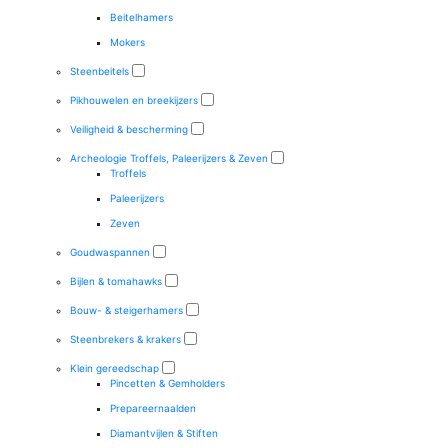
Beitelhamers
Mokers
Steenbeitels
Pikhouwelen en breekijzers
Veiligheid & bescherming
Archeologie Troffels, Paleerijzers & Zeven
Troffels
Paleerijzers
Zeven
Goudwaspannen
Bijlen & tomahawks
Bouw- & steigerhamers
Steenbrekers & krakers
Klein gereedschap
Pincetten & Gemholders
Prepareernaalden
Diamantvijlen & Stiften