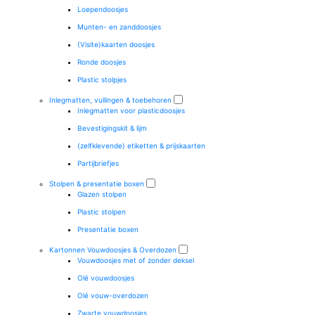
Loependoosjes
Munten- en zanddoosjes
(Visite)kaarten doosjes
Ronde doosjes
Plastic stolpjes
Inlegmatten, vullingen & toebehoren
Inlegmatten voor plasticdoosjes
Bevestigingskit & lijm
(zelfklevende) etiketten & prijskaarten
Partijbriefjes
Stolpen & presentatie boxen
Glazen stolpen
Plastic stolpen
Presentatie boxen
Kartonnen Vouwdoosjes & Overdozen
Vouwdoosjes met of zonder deksel
Olé vouwdoosjes
Olé vouw-overdozen
Zwarte vouwdoosjes