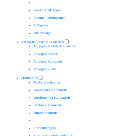
Presentatietrappen
Gebogen verhogingen
Z-Displays
Zuil-displays
Acrylglas Presentatie Sokkels
Acrylglas Sokkels Schuine Kant
Acrylglas Sokkels
Acrylglas Kubussen
Acrylglas Zuilen
Standaards
Plastic standaards
Verstelbare standaards
Verchroomde standaards
Houten standaards
Muurstandaards
Bordenhangers
Kop- en schotelstandaards