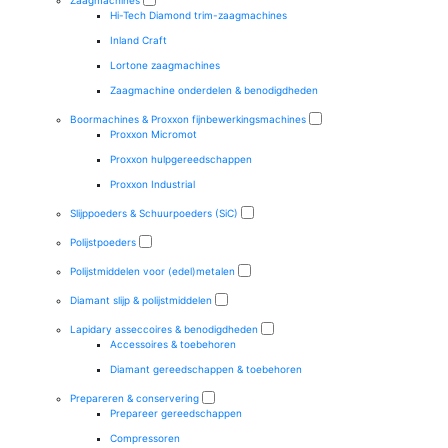
Zaagmachines
Hi-Tech Diamond trim-zaagmachines
Inland Craft
Lortone zaagmachines
Zaagmachine onderdelen & benodigdheden
Boormachines & Proxxon fijnbewerkingsmachines
Proxxon Micromot
Proxxon hulpgereedschappen
Proxxon Industrial
Slijppoeders & Schuurpoeders (SiC)
Polijstpoeders
Polijstmiddelen voor (edel)metalen
Diamant slijp & polijstmiddelen
Lapidary asseccoires & benodigdheden
Accessoires & toebehoren
Diamant gereedschappen & toebehoren
Prepareren & conservering
Prepareer gereedschappen
Compressoren