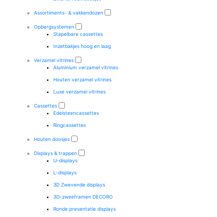
Assortiments- & vakkendozen
Opbergsystemen
Stapelbare cassettes
Inzetbakjes hoog en laag
Verzamel vitrines
Aluminium verzamel vitrines
Houten verzamel vitrines
Luxe verzamel vitrines
Cassettes
Edelsteencassettes
Ringcassettes
Houten doosjes
Displays & trappen
U-displays
L-displays
3D Zwevende displays
3D-zweeframen DECORO
Ronde presentatie displays