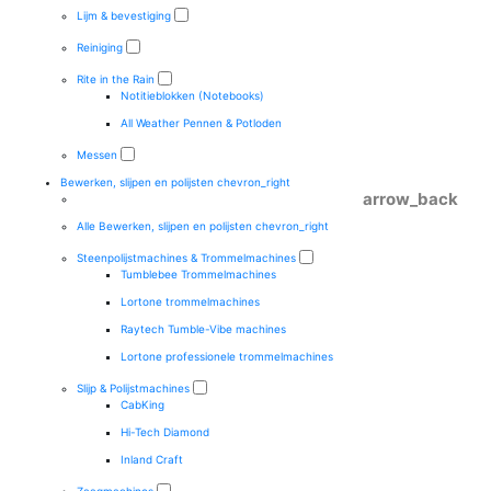
Lijm & bevestiging
Reiniging
Rite in the Rain
Notitieblokken (Notebooks)
All Weather Pennen & Potloden
Messen
Bewerken, slijpen en polijsten
chevron_right
arrow_back
Alle Bewerken, slijpen en polijsten
chevron_right
Steenpolijstmachines & Trommelmachines
Tumblebee Trommelmachines
Lortone trommelmachines
Raytech Tumble-Vibe machines
Lortone professionele trommelmachines
Slijp & Polijstmachines
CabKing
Hi-Tech Diamond
Inland Craft