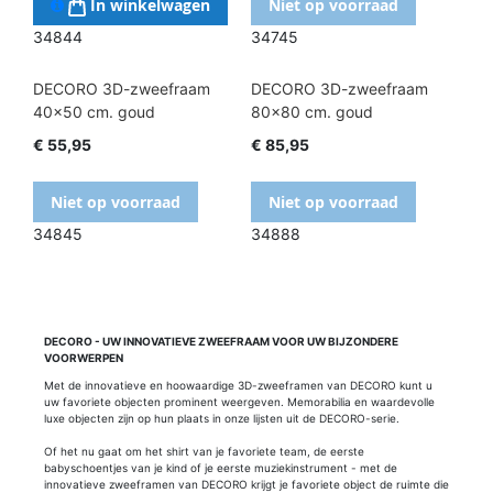
In winkelwagen
Niet op voorraad
34745
34844
DECORO 3D-zweefraam
DECORO 3D-zweefraam
40x50 cm. goud
80x80 cm. goud
€ 55,95
€ 85,95
Niet op voorraad
Niet op voorraad
34845
34888
DECORO - UW INNOVATIEVE ZWEEFRAAM VOOR UW BIJZONDERE
VOORWERPEN
Met de innovatieve en hoowaardige 3D-zweeframen van DECORO kunt u
uw favoriete objecten prominent weergeven. Memorabilia en waardevolle
luxe objecten zijn op hun plaats in onze lijsten uit de DECORO-serie.
Of het nu gaat om het shirt van je favoriete team, de eerste
babyschoentjes van je kind of je eerste muziekinstrument - met de
innovatieve zweeframen van DECORO krijgt je favoriete object de ruimte die