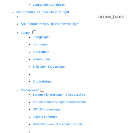
conserveringsmiddelen
Instrumenten & Optiek
chevron_right
arrow_back
Alle Instrumenten & Optiek
chevron_right
Loupen
Inslagloupen
Lichtloupen
Steelloupen
Vouwloupen
Brilloupen & Oogloupen
Dradentellers
Microscopen
Euromex Microscopen & Accessoires
AmScope Microscopen & Accessoires
NOVEX microscopen
Digitale camera's
Verlichting voor Stereomicroscopie