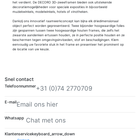
het verdient. De DECORO 3D-zweeframen bieden ook uitstekende
decoratiemogelijkheden voor speciale exposities in bijvoorbeeld
muziekwinkels, modelwinkels, hotels of vinotheken.
Dankzij ons innovatief raamwerkconcept kan bijna elk driedimensionaal
object perfect worden gepresenteerd. Twee bijzonder hoogwaardige folies
zijn gespannen tussen twee hoogwaardige houten frames, die zelfs het
zwaarste aandenken ertussen houden, ze in perfecte positie houden en ze
beschermen tegen omgevingsinvloeden, stof en beschadigingen. Klem
eenvoudig uw favoriete stuk in het frame en presenteer het prominent op
de locatie van uw keuze.
Snel contact
Telefoonnummer
+31 (0)74 2770709
E-mail
Email ons hier
Whatsapp
Chat met ons
Klantenservice
keyboard_arrow_down