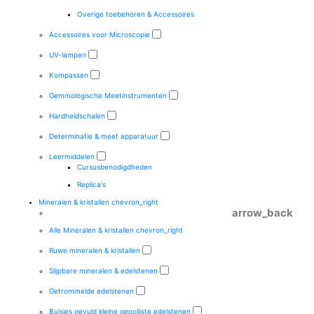
Overige toebehoren & Accessoires
Accessoires voor Microscopie
UV-lampen
Kompassen
Gemmologische Meetinstrumenten
Hardheidschalen
Determinatie & meet apparatuur
Leermiddelen
Cursusbenodigdheden
Replica's
Mineralen & kristallen
chevron_right
arrow_back
Alle Mineralen & kristallen
chevron_right
Ruwe mineralen & kristallen
Slijpbare mineralen & edelstenen
Getrommelde edelstenen
Buisjes gevuld kleine gepolijste edelstenen