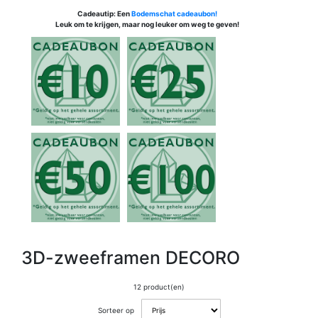
Cadeautip: Een
Bodemschat cadeaubon!
Leuk om te krijgen, maar nog leuker om weg te geven!
3D-zweeframen DECORO
12 product(en)
Sorteer op