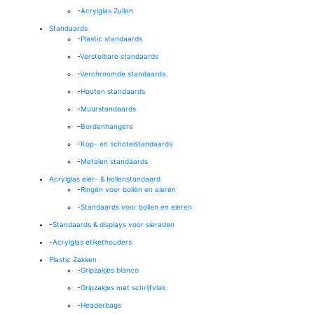
-
Acrylglas Zuilen
Standaards
-
Plastic standaards
-
Verstelbare standaards
-
Verchroomde standaards
-
Houten standaards
-
Muurstandaards
-
Bordenhangers
-
Kop- en schotelstandaards
-
Metalen standaards
Acrylglas eier- & bollenstandaard
-
Ringen voor bollen en eieren
-
Standaards voor bollen en eieren
-
Standaards & displays voor sieraden
-
Acrylglas etikethouders
Plastic Zakken
-
Gripzakjes blanco
-
Gripzakjes met schrijfvlak
-
Headerbags