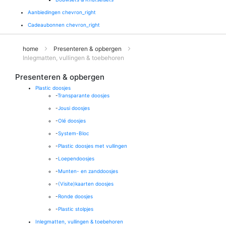
Aanbiedingen
chevron_right
Cadeaubonnen
chevron_right
home
Presenteren & opbergen
Inlegmatten, vullingen & toebehoren
Presenteren & opbergen
Plastic doosjes
-
Transparante doosjes
-
Jousi doosjes
-
Olé doosjes
-
System-Bloc
-
Plastic doosjes met vullingen
-
Loependoosjes
-
Munten- en zanddoosjes
-
(Visite)kaarten doosjes
-
Ronde doosjes
-
Plastic stolpjes
Inlegmatten, vullingen & toebehoren