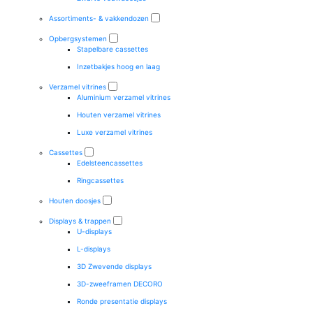
Assortiments- & vakkendozen
Opbergsystemen
Stapelbare cassettes
Inzetbakjes hoog en laag
Verzamel vitrines
Aluminium verzamel vitrines
Houten verzamel vitrines
Luxe verzamel vitrines
Cassettes
Edelsteencassettes
Ringcassettes
Houten doosjes
Displays & trappen
U-displays
L-displays
3D Zwevende displays
3D-zweeframen DECORO
Ronde presentatie displays