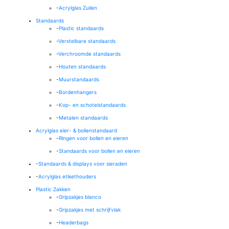
-
Acrylglas Zuilen
Standaards
-
Plastic standaards
-
Verstelbare standaards
-
Verchroomde standaards
-
Houten standaards
-
Muurstandaards
-
Bordenhangers
-
Kop- en schotelstandaards
-
Metalen standaards
Acrylglas eier- & bollenstandaard
-
Ringen voor bollen en eieren
-
Standaards voor bollen en eieren
-
Standaards & displays voor sieraden
-
Acrylglas etikethouders
Plastic Zakken
-
Gripzakjes blanco
-
Gripzakjes met schrijfvlak
-
Headerbags