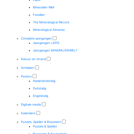
Mineralien Welt
Fossilien
The Mineralogical Record
Mineralogical Almanac
Complete jaargangen
Jaargangen LAPIS
Jaargangen MINERALIENWELT
Natuur en strand
Schelpen
Posters
Nederlandstalig
Duitstalig
Engelstalig
Digitale media
Kalenders
Puzzels, Spellen & Bouwsets
Puzzels & Spellen
Bouwsets & Knutselsets