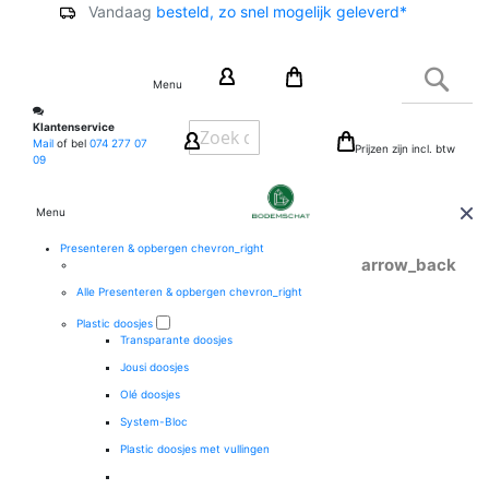
Vandaag
besteld, zo snel mogelijk geleverd*
Ga
naar
Zoek
de
Menu
inhoud
Klantenservice
Mail
of bel
074 277 07
Prijzen zijn incl. btw
09
Menu
Presenteren & opbergen
chevron_right
arrow_back
Alle Presenteren & opbergen
chevron_right
Plastic doosjes
Transparante doosjes
Jousi doosjes
Olé doosjes
System-Bloc
Plastic doosjes met vullingen