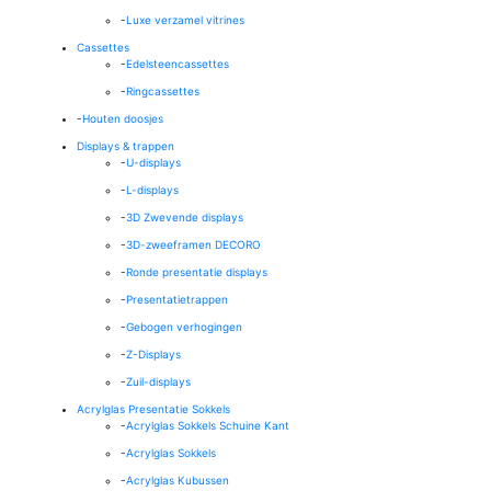
-
Luxe verzamel vitrines
Cassettes
-
Edelsteencassettes
-
Ringcassettes
-
Houten doosjes
Displays & trappen
-
U-displays
-
L-displays
-
3D Zwevende displays
-
3D-zweeframen DECORO
-
Ronde presentatie displays
-
Presentatietrappen
-
Gebogen verhogingen
-
Z-Displays
-
Zuil-displays
Acrylglas Presentatie Sokkels
-
Acrylglas Sokkels Schuine Kant
-
Acrylglas Sokkels
-
Acrylglas Kubussen