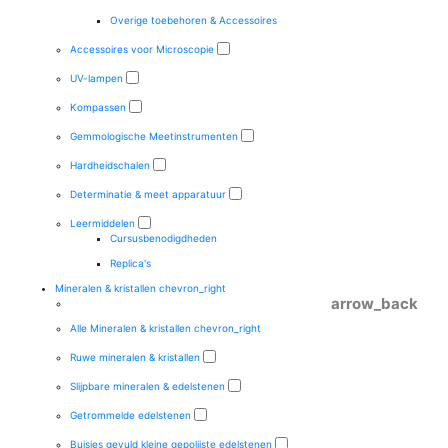
Overige toebehoren & Accessoires
Accessoires voor Microscopie
UV-lampen
Kompassen
Gemmologische Meetinstrumenten
Hardheidschalen
Determinatie & meet apparatuur
Leermiddelen
Cursusbenodigdheden
Replica's
Mineralen & kristallen
chevron_right
arrow_back
Alle Mineralen & kristallen
chevron_right
Ruwe mineralen & kristallen
Slijpbare mineralen & edelstenen
Getrommelde edelstenen
Buisjes gevuld kleine gepolijste edelstenen