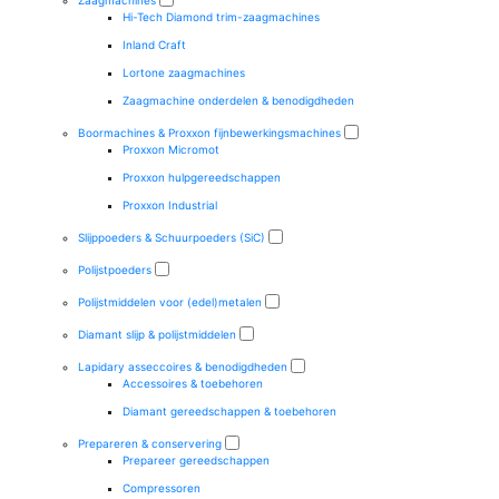
Zaagmachines
Hi-Tech Diamond trim-zaagmachines
Inland Craft
Lortone zaagmachines
Zaagmachine onderdelen & benodigdheden
Boormachines & Proxxon fijnbewerkingsmachines
Proxxon Micromot
Proxxon hulpgereedschappen
Proxxon Industrial
Slijppoeders & Schuurpoeders (SiC)
Polijstpoeders
Polijstmiddelen voor (edel)metalen
Diamant slijp & polijstmiddelen
Lapidary asseccoires & benodigdheden
Accessoires & toebehoren
Diamant gereedschappen & toebehoren
Prepareren & conservering
Prepareer gereedschappen
Compressoren