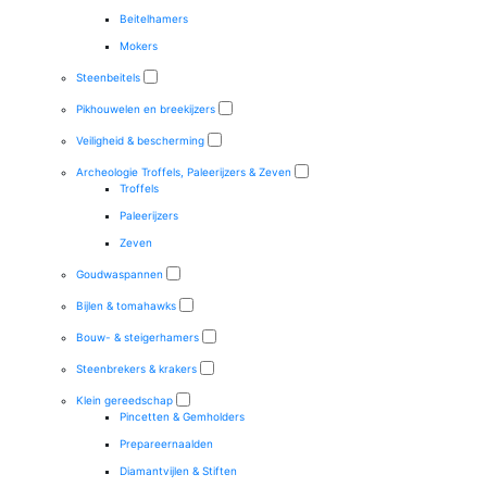
Beitelhamers
Mokers
Steenbeitels
Pikhouwelen en breekijzers
Veiligheid & bescherming
Archeologie Troffels, Paleerijzers & Zeven
Troffels
Paleerijzers
Zeven
Goudwaspannen
Bijlen & tomahawks
Bouw- & steigerhamers
Steenbrekers & krakers
Klein gereedschap
Pincetten & Gemholders
Prepareernaalden
Diamantvijlen & Stiften