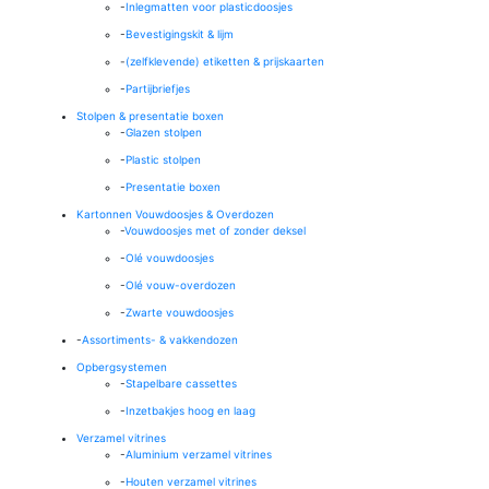
-
Inlegmatten voor plasticdoosjes
-
Bevestigingskit & lijm
-
(zelfklevende) etiketten & prijskaarten
-
Partijbriefjes
Stolpen & presentatie boxen
-
Glazen stolpen
-
Plastic stolpen
-
Presentatie boxen
Kartonnen Vouwdoosjes & Overdozen
-
Vouwdoosjes met of zonder deksel
-
Olé vouwdoosjes
-
Olé vouw-overdozen
-
Zwarte vouwdoosjes
-
Assortiments- & vakkendozen
Opbergsystemen
-
Stapelbare cassettes
-
Inzetbakjes hoog en laag
Verzamel vitrines
-
Aluminium verzamel vitrines
-
Houten verzamel vitrines