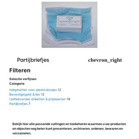
Partijbriefjes
Filteren
Selectie verfijnen
Categorie
Inlegmatten voor plasticdoosjes
12
Bevestigingskit & lijm
12
(zelfklevende) etiketten & prijskaarten
18
Partijbriefjes
7
Bekijk hier alle passende vullingen en toebehoren waarmee u uw producten
en objecten nog beter kunt presenteren, archiveren, ordenen, bewaren en
verzamelen.