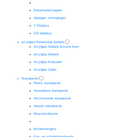
Presentatietrappen
Gebogen verhogingen
Z-Displays
Zuil-displays
Acrylglas Presentatie Sokkels
Acrylglas Sokkels Schuine Kant
Acrylglas Sokkels
Acrylglas Kubussen
Acrylglas Zuilen
Standaards
Plastic standaards
Verstelbare standaards
Verchroomde standaards
Houten standaards
Muurstandaards
Bordenhangers
Kop- en schotelstandaards