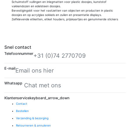
Schuimstoff vullingen en inlegmatten voor plastic doosjes, kunststof
vakkendozen en edelsteen doosjes.
Bevestigingskit voor het vastzetten van objecten en producten in plastic
doosjes en op acrylglas sokkels en zuilen en presentatie displays.
Zelfklevende etiketten, etiket houders, prijskaartjes en genummerde stickers
Snel contact
Telefoonnummer
+31 (0)74 2770709
E-mail
Email ons hier
Whatsapp
Chat met ons
Klantenservice
keyboard_arrow_down
Contact
Bestellen
Verzending & bezorging
Retourneren & annuleren