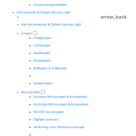
conserveringsmiddelen
Instrumenten & Optiek
chevron_right
arrow_back
Alle Instrumenten & Optiek
chevron_right
Loupen
Inslagloupen
Lichtloupen
Steelloupen
Vouwloupen
Brilloupen & Oogloupen
Dradentellers
Microscopen
Euromex Microscopen & Accessoires
AmScope Microscopen & Accessoires
NOVEX microscopen
Digitale camera's
Verlichting voor Stereomicroscopie