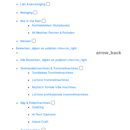
Lijm & bevestiging
Reiniging
Rite in the Rain
Notitieblokken (Notebooks)
All Weather Pennen & Potloden
Messen
Bewerken, slijpen en polijsten
chevron_right
arrow_back
Alle Bewerken, slijpen en polijsten
chevron_right
Steenpolijstmachines & Trommelmachines
Tumblebee Trommelmachines
Lortone trommelmachines
Raytech Tumble-Vibe machines
Lortone professionele trommelmachines
Slijp & Polijstmachines
CabKing
Hi-Tech Diamond
Inland Craft