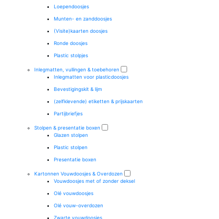
Loependoosjes
Munten- en zanddoosjes
(Visite)kaarten doosjes
Ronde doosjes
Plastic stolpjes
Inlegmatten, vullingen & toebehoren
Inlegmatten voor plasticdoosjes
Bevestigingskit & lijm
(zelfklevende) etiketten & prijskaarten
Partijbriefjes
Stolpen & presentatie boxen
Glazen stolpen
Plastic stolpen
Presentatie boxen
Kartonnen Vouwdoosjes & Overdozen
Vouwdoosjes met of zonder deksel
Olé vouwdoosjes
Olé vouw-overdozen
Zwarte vouwdoosjes