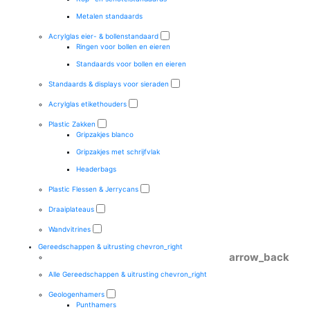
Metalen standaards
Acrylglas eier- & bollenstandaard
Ringen voor bollen en eieren
Standaards voor bollen en eieren
Standaards & displays voor sieraden
Acrylglas etikethouders
Plastic Zakken
Gripzakjes blanco
Gripzakjes met schrijfvlak
Headerbags
Plastic Flessen & Jerrycans
Draaiplateaus
Wandvitrines
Gereedschappen & uitrusting
chevron_right
arrow_back
Alle Gereedschappen & uitrusting
chevron_right
Geologenhamers
Punthamers