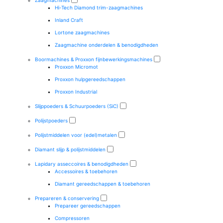
Zaagmachines
Hi-Tech Diamond trim-zaagmachines
Inland Craft
Lortone zaagmachines
Zaagmachine onderdelen & benodigdheden
Boormachines & Proxxon fijnbewerkingsmachines
Proxxon Micromot
Proxxon hulpgereedschappen
Proxxon Industrial
Slijppoeders & Schuurpoeders (SiC)
Polijstpoeders
Polijstmiddelen voor (edel)metalen
Diamant slijp & polijstmiddelen
Lapidary asseccoires & benodigdheden
Accessoires & toebehoren
Diamant gereedschappen & toebehoren
Prepareren & conservering
Prepareer gereedschappen
Compressoren