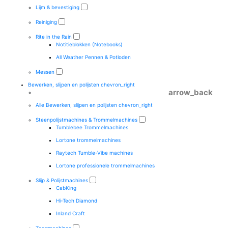
Lijm & bevestiging
Reiniging
Rite in the Rain
Notitieblokken (Notebooks)
All Weather Pennen & Potloden
Messen
Bewerken, slijpen en polijsten
chevron_right
arrow_back
Alle Bewerken, slijpen en polijsten
chevron_right
Steenpolijstmachines & Trommelmachines
Tumblebee Trommelmachines
Lortone trommelmachines
Raytech Tumble-Vibe machines
Lortone professionele trommelmachines
Slijp & Polijstmachines
CabKing
Hi-Tech Diamond
Inland Craft