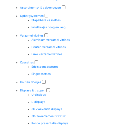
Assortiments- & vakkendozen
Opbergsystemen
Stapelbare cassettes
Inzetbakjes hoog en laag
Verzamel vitrines
Aluminium verzamel vitrines
Houten verzamel vitrines
Luxe verzamel vitrines
Cassettes
Edelsteencassettes
Ringcassettes
Houten doosjes
Displays & trappen
U-displays
L-displays
3D Zwevende displays
3D-zweeframen DECORO
Ronde presentatie displays