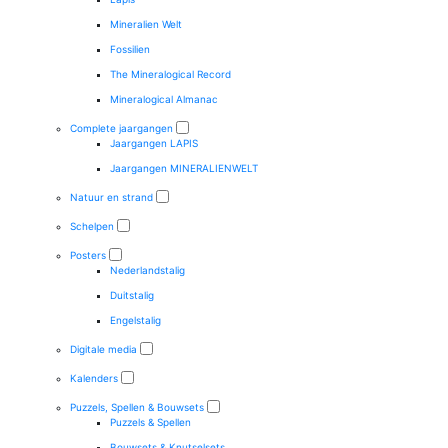
Mineralien Welt
Fossilien
The Mineralogical Record
Mineralogical Almanac
Complete jaargangen
Jaargangen LAPIS
Jaargangen MINERALIENWELT
Natuur en strand
Schelpen
Posters
Nederlandstalig
Duitstalig
Engelstalig
Digitale media
Kalenders
Puzzels, Spellen & Bouwsets
Puzzels & Spellen
Bouwsets & Knutselsets