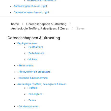
Aanbiedingen
chevron_right
Cadeaubonnen
chevron_right
home
Gereedschappen & uitrusting
Archeologie Troffels, Paleerijzers & Zeven
Zeven
Gereedschappen & uitrusting
Geologenhamers
-
Punthamers
-
Beitelhamers
-
Mokers
-
Steenbeitels
-
Pikhouwelen en breekijzers
-
Veiligheid & bescherming
Archeologie Troffels, Paleerijzers & Zeven
-
Troffels
-
Paleerijzers
-
Zeven
-
Goudwaspannen