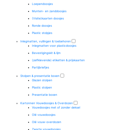
Loependoosjes
Munten- en zanddoosjes
(Visite)kaarten doosjes
Ronde doosjes
Plastic stolpjes
Inlegmatten, vullingen & toebehoren
Inlegmatten voor plasticdoosjes
Bevestigingskit & lijm
(zelfklevende) etiketten & prijskaarten
Partijbriefjes
Stolpen & presentatie boxen
Glazen stolpen
Plastic stolpen
Presentatie boxen
Kartonnen Vouwdoosjes & Overdozen
Vouwdoosjes met of zonder deksel
Olé vouwdoosjes
Olé vouw-overdozen
Zwarte vouwdoosjes