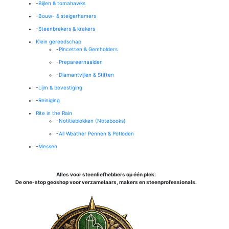
-
Bijlen & tomahawks
-
Bouw- & steigerhamers
-
Steenbrekers & krakers
Klein gereedschap
-
Pincetten & Gemholders
-
Prepareernaalden
-
Diamantvijlen & Stiften
-
Lijm & bevestiging
-
Reiniging
Rite in the Rain
-
Notitieblokken (Notebooks)
-
All Weather Pennen & Potloden
-
Messen
Alles voor steenliefhebbers op één plek:
De one-stop geoshop voor verzamelaars, makers en steenprofessionals.