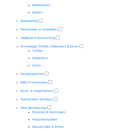
Beitelhamers
Mokers
Steenbeitels
Pikhouwelen en breekijzers
Veiligheid & bescherming
Archeologie Troffels, Paleerijzers & Zeven
Troffels
Paleerijzers
Zeven
Goudwaspannen
Bijlen & tomahawks
Bouw- & steigerhamers
Steenbrekers & krakers
Klein gereedschap
Pincetten & Gemholders
Prepareernaalden
Diamantvijlen & Stiften