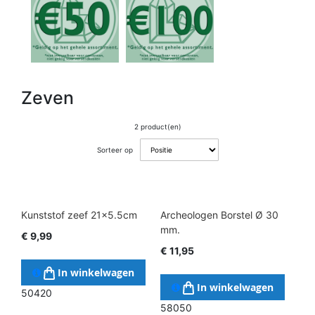
Zeven
2 product(en)
Sorteer op
Kunststof zeef 21x5.5cm
Archeologen Borstel Ø 30
mm.
€ 9,99
€ 11,95
In winkelwagen
In winkelwagen
50420
58050