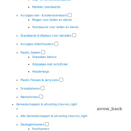
Metalen standaards
Acrylglas eier- & bollenstandaard
Ringen voor bollen en eieren
Standaards voor bollen en eieren
Standaards & displays voor sieraden
Acrylglas etikethouders
Plastic Zakken
Gripzakjes blanco
Gripzakjes met schrijfvlak
Headerbags
Plastic Flessen & Jerrycans
Draaiplateaus
Wandvitrines
Gereedschappen & uitrusting
chevron_right
arrow_back
Alle Gereedschappen & uitrusting
chevron_right
Geologenhamers
Punthamers