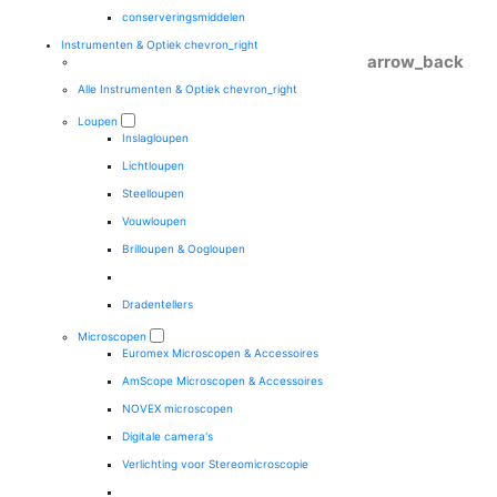
conserveringsmiddelen
Instrumenten & Optiek
chevron_right
arrow_back
Alle Instrumenten & Optiek
chevron_right
Loupen
Inslagloupen
Lichtloupen
Steelloupen
Vouwloupen
Brilloupen & Oogloupen
Dradentellers
Microscopen
Euromex Microscopen & Accessoires
AmScope Microscopen & Accessoires
NOVEX microscopen
Digitale camera's
Verlichting voor Stereomicroscopie