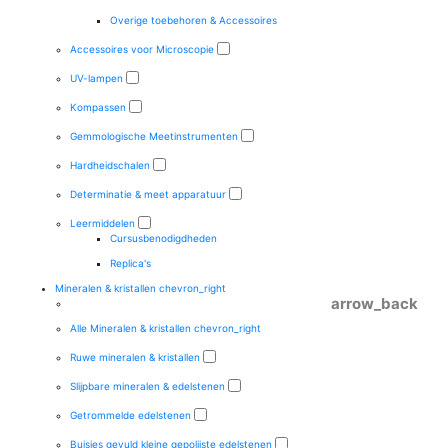
Overige toebehoren & Accessoires
Accessoires voor Microscopie
UV-lampen
Kompassen
Gemmologische Meetinstrumenten
Hardheidschalen
Determinatie & meet apparatuur
Leermiddelen
Cursusbenodigdheden
Replica's
Mineralen & kristallen
chevron_right
arrow_back
Alle Mineralen & kristallen
chevron_right
Ruwe mineralen & kristallen
Slijpbare mineralen & edelstenen
Getrommelde edelstenen
Buisjes gevuld kleine gepolijste edelstenen