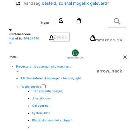
Vandaag
besteld, zo snel mogelijk geleverd*
Ga
naar
Zoek
de
Menu
inhoud
Klantenservice
Mail
of bel
074 277 07
Prijzen zijn incl. btw
09
Menu
Presenteren & opbergen
chevron_right
arrow_back
Alle Presenteren & opbergen
chevron_right
Plastic doosjes
Transparante doosjes
Jousi doosjes
Olé doosjes
System-Bloc
Plastic doosjes met vullingen