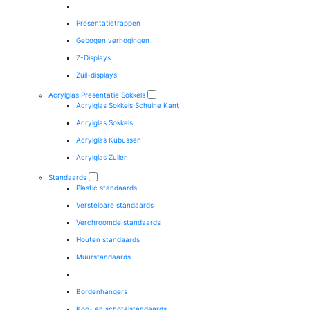
Presentatietrappen
Gebogen verhogingen
Z-Displays
Zuil-displays
Acrylglas Presentatie Sokkels
Acrylglas Sokkels Schuine Kant
Acrylglas Sokkels
Acrylglas Kubussen
Acrylglas Zuilen
Standaards
Plastic standaards
Verstelbare standaards
Verchroomde standaards
Houten standaards
Muurstandaards
Bordenhangers
Kop- en schotelstandaards